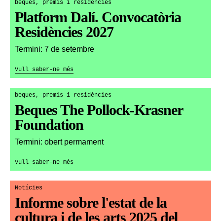
beques, premis i residències
Platform Dalí. Convocatòria
Residències 2027
Termini: 7 de setembre
Vull saber-ne més
beques, premis i residències
Beques The Pollock-Krasner
Foundation
Termini: obert permament
Vull saber-ne més
Notícies
Informe sobre l'estat de la
cultura i de les arts 2025 del