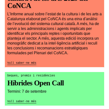
CoNCA
L’Informe anual sobre l’estat de la cultura i de les arts a
Catalunya elaborat pel CoNCA és una eina d'anàlisi
de l’evolució del sistema cultural català. A més, ha de
servir a les administracions i agents implicats per
identificar els principals reptes i oportunitats que
planteja el sector. A més, aquesta edició incorpora un
monogràfic dedicat a la intel·ligència artificial i recull
les conclusions i recomanacions estratègiques
formulades pel Plenari del CoNCA.
Vull saber-ne més
beques, premis i residències
Híbrides Open Call
Termini: 7 de setembre
Vull saber-ne més