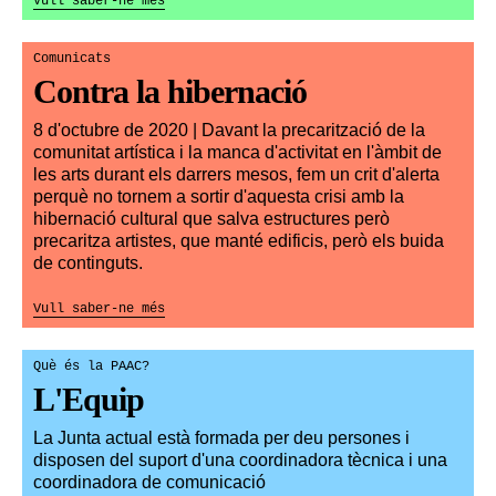
Vull saber-ne més
Comunicats
Contra la hibernació
8 d'octubre de 2020 | Davant la precarització de la
comunitat artística i la manca d'activitat en l'àmbit de
les arts durant els darrers mesos, fem un crit d'alerta
perquè no tornem a sortir d'aquesta crisi amb la
hibernació cultural que salva estructures però
precaritza artistes, que manté edificis, però els buida
de continguts.
Vull saber-ne més
Què és la PAAC?
L'Equip
La Junta actual està formada per deu persones i
disposen del suport d'una coordinadora tècnica i una
coordinadora de comunicació