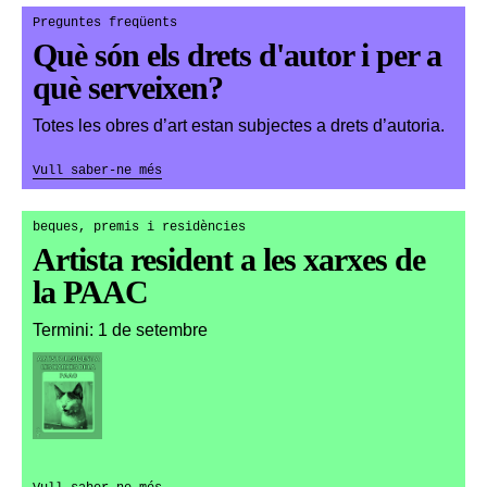
Preguntes freqüents
Què són els drets d'autor i per a
què serveixen?
Totes les obres d’art estan subjectes a drets d’autoria.
Vull saber-ne més
beques, premis i residències
Artista resident a les xarxes de
la PAAC
Termini: 1 de setembre