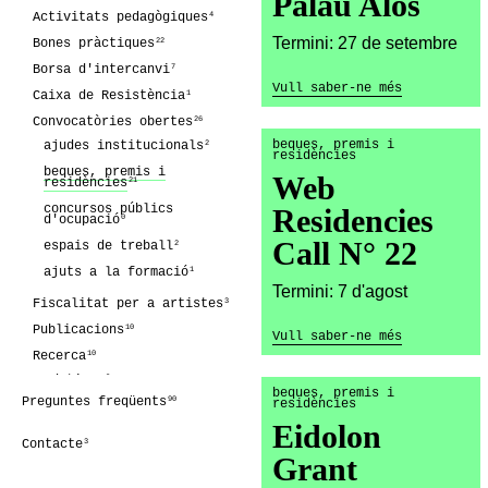
Palau Alòs
4
Activitats pedagògiques
Termini: 27 de setembre
22
Bones pràctiques
7
Borsa d'intercanvi
Vull saber-ne més
1
Caixa de Resistència
26
Convocatòries obertes
beques, premis i
2
ajudes institucionals
residències
beques, premis i
Web
21
residències
concursos públics
Residencies
0
d'ocupació
Call N° 22
2
espais de treball
1
ajuts a la formació
Termini: 7 d'agost
3
Fiscalitat per a artistes
10
Publicacions
Vull saber-ne més
10
Recerca
2
Edatisme
beques, premis i
90
Preguntes freqüents
residències
2
Sostenibilitat
Eidolon
2
Nova Barra d'Eines
3
Contacte
12
línies arxivades
Grant
4
Fem Conxorxa