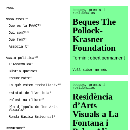
PAAC
beques, premis i
residències
Beques The
156
Nosaltres
6
Què és la PAAC?
Pollock-
141
Qui som?
Krasner
4
Què fem?
Foundation
4
Associa't
Termini: obert permament
100
Acció política
3
L'Assemblea
Vull saber-ne més
1
Bústia queixes
42
Comunicats
beques, premis i
116
En què estem treballant?
residències
92
Agenda
9
Estatut de l'Artista
Residència
13
Notícies
27
Palestina Lliure
d’Arts
36
Arxiu
Pla d'Impuls de les Arts
5
Visuals
Visuals a La
36
Arxiu notícies
2
Renda Bàsica Universal
Fontana i
49
Recursos