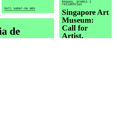
beques, premis i
residències
Vull saber-ne més
Singapore Art
Museum:
Call for
ia de
Artist,
e
Community
n situada
& Education,
and
Curatorial &
Research
Residencies
Termini: 30 de setembre
Arts
nvocatòria
Vull saber-ne més