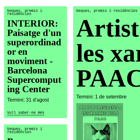
beques, premis i
beques, premis i residències
residències
Artist
INTERIOR:
Paisatge d'un
superordinad
les xa
or en
moviment -
PAA
Barcelona
Supercomput
ing Center
Termini: 1 de setembre
Termini: 31 d'agost
Vull saber-ne més
beques, premis i
residències