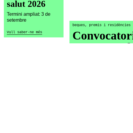
salut 2026
Termini ampliat: 3 de
setembre
beques, premis i residències
Convocator
Vull saber-ne més
proyectos d
s
investigació
s en
Termini: 27 de setembre
Vull saber-ne més
h
beques, premis i residències
Can Felipa 
Visuals. Co
2026