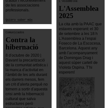
d'autor i reconeixement
L'Assemblea
de les associacions
L'Assemblea
professionals.
2025
Quiero saber más
La cita amb la PAAC que
estaves esperant: el 30
Comunicados
de setembre a les 18 h
Contra la
L'Assemblea a l'espai
Foseco de La Escocesa,
hibernació
Barcelona. Aquest any
amb l'acompanyament
8 d'octubre de 2020 |
de Domingas Drag i
Davant la precarització
aquest súper cartell de
de la comunitat artística i
Violeta Ospina. T'hi
la manca d'activitat en
esperem!
l'àmbit de les arts durant
els darrers mesos, fem
un crit d'alerta perquè no
tornem a sortir d'aquesta
crisi amb la hibernació
cultural que salva
estructures però