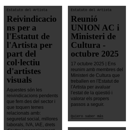
Estatuto del Artista
Estatuto del Artista
Reivindicacio
Reunió
ns per a
UNION AC i
l'Estatut de
Ministeri de
l'Artista per
Cultura -
part del
octubre 2025
col·lectiu
17 octubre 2025 | Ens
d'artistes
reunim amb membres del
Ministeri de Cultura que
visuals
treballen en l'Estatut de
l'Artista per avaluar
Aquestes són les
l'estat de la qüestió i
reivindicacions pendents
valorar els propers
que fem des del sector i
passos a seguir.
que toquen temes
relacionats amb:
Quiero saber más
seguretat social, millores
laborals, IVA, IAE, drets