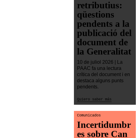
retributius:
qüestions
pendents a la
publicació del
document de
la Generalitat
10 de juliol 2026 | La
PAAC fa una lectura
crítica del document i en
destaca alguns punts
pendents.
Quiero saber más
Comunicados
Incertidumbr
es sobre Can