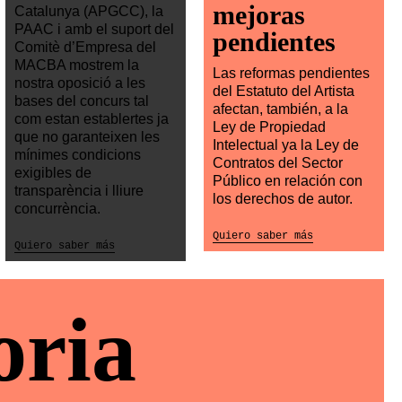
mejoras
Catalunya (APGCC), la
PAAC i amb el suport del
pendientes
Comitè d’Empresa del
MACBA mostrem la
Las reformas pendientes
nostra oposició a les
del Estatuto del Artista
bases del concurs tal
afectan, también, a la
com estan establertes ja
Ley de Propiedad
que no garanteixen les
Intelectual ya la Ley de
mínimes condicions
Contratos del Sector
exigibles de
Público en relación con
transparència i lliure
los derechos de autor.
concurrència.
Quiero saber más
Quiero saber más
oria