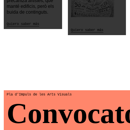
precaritza artistes, que
manté edificis, però els
buida de continguts.
Quiero saber más
Quiero saber más
Pla d'Impuls de les Arts Visuals
Convocat