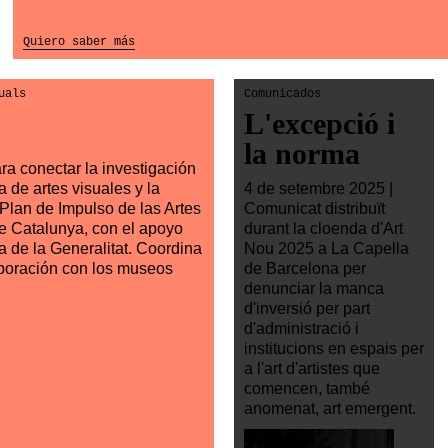
Quiero saber más
uals
Comunicados
L'excepció i
la norma
a conectar la investigación
 de artes visuales y la
4 de setembre 2025 |
Plan de Impulso de las Artes
Comunicat distribuït
de Catalunya, con el apoyo
durant la cloenda d'Art
 de la Generalitat. Coordina
Nou 2025 a La Capella
boración con los museos
de Barcelona per
denunciar la manca
d'inversió per part
d'administració i
institucions en espais per
a l'art d'artistes que
comencen, també
anomenat, art emergent.