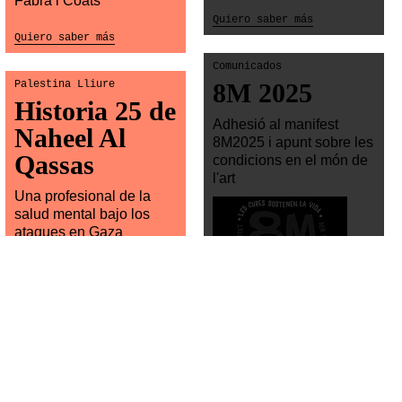
Fabra i Coats
Quiero saber más
Quiero saber más
Comunicados
Palestina Lliure
8M 2025
Historia 25 de
Adhesió al manifest
Naheel Al
8M2025 i apunt sobre les
Qassas
condicions en el món de
l'art
Una profesional de la
salud mental bajo los
ataques en Gaza