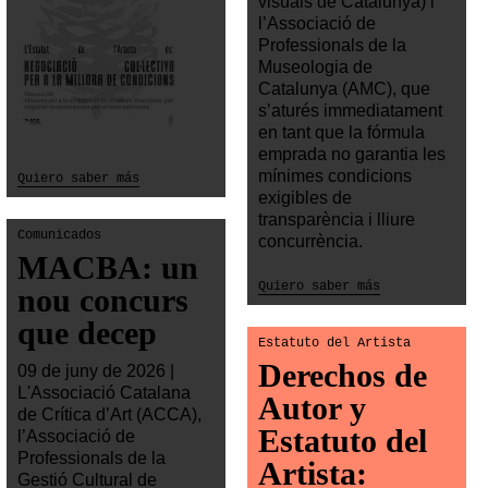
visuals de Catalunya) i
l’Associació de
Professionals de la
Museologia de
Catalunya (AMC), que
s’aturés immediatament
en tant que la fórmula
emprada no garantia les
mínimes condicions
Quiero saber más
exigibles de
transparència i lliure
Comunicados
concurrència.
MACBA: un
Quiero saber más
nou concurs
que decep
Estatuto del Artista
Derechos de
09 de juny de 2026 |
L'Associació Catalana
Autor y
de Crítica d’Art (ACCA),
Estatuto del
l’Associació de
Professionals de la
Artista:
Gestió Cultural de