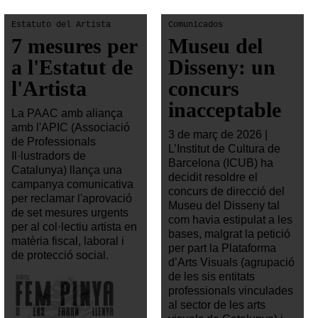
Estatuto del Artista
Comunicados
7 mesures per
Museu del
a l'Estatut de
Disseny: un
l'Artista
concurs
inacceptable
La PAAC amb aliança
amb l'APIC (Associació
3 de març de 2026 |
de Professionals
L’Institut de Cultura de
Il·lustradors de
Barcelona (ICUB) ha
Catalunya) llança una
decidit resoldre el
campanya comunicativa
concurs de direcció del
per reclamar l'aprovació
Museu del Disseny tal
de set mesures urgents
com havia estipulat a les
per al col·lectiu artista en
bases, malgrat la petició
matèria fiscal, laboral i
per part la Plataforma
de protecció social.
d’Arts Visuals (agrupació
de les sis entitats
professionals vinculades
al sector de les arts