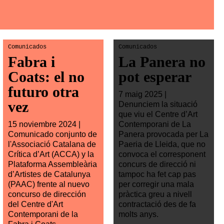
Comunicados
Comunicados
Fabra i
La Panera no
Coats: el no
pot esperar
futuro otra
7 maig 2025 |
vez
Denunciem la situació
que viu el Centre d’Art
15 noviembre 2024 |
Contemporani de La
Comunicado conjunto de
Panera provocada per La
l'Associació Catalana de
Paeria de Lleida, que no
Crítica d’Art (ACCA) y la
convoca el corresponent
Plataforma Assembleària
concurs de direcció ni
d’Artistes de Catalunya
tampoc ha fet cap pas
(PAAC) frente al nuevo
per corregir una mala
concurso de dirección
pràctica greu a nivell
del Centre d'Art
contractació des de fa
Contemporani de la
molts anys.