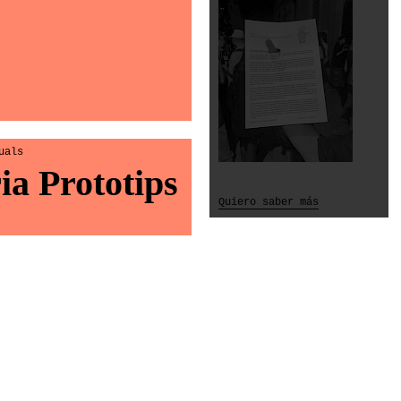
uals
ia Prototips
Quiero saber más
Palestina Lliure
Historia 21 de
Iman Badah
Una profesional de la
salud mental en Gaza