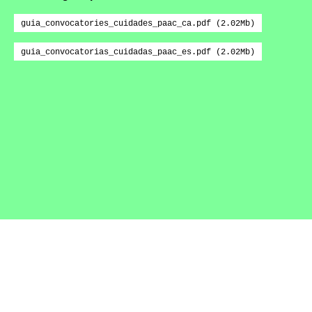
guia_convocatories_cuidades_paac_ca.pdf
(2.02Mb)
guia_convocatorias_cuidadas_paac_es.pdf
(2.02Mb)
Related
Llibre Blanc de la PAAC
Manual de buenas prácticas
profesionales en artes visuales