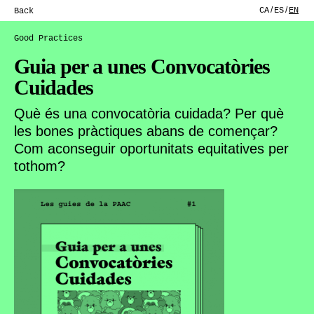
CA
ES
EN
Back
Good Practices
Guia per a unes Convocatòries
Cuidades
Què és una convocatòria cuidada? Per què
les bones pràctiques abans de començar?
Com aconseguir oportunitats equitatives per
tothom?