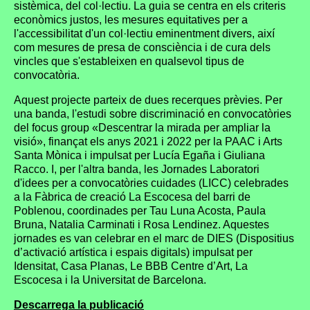
sistèmica, del col·lectiu. La guia se centra en els criteris
econòmics justos, les mesures equitatives per a
l'accessibilitat d'un col·lectiu eminentment divers, així
com mesures de presa de consciència i de cura dels
vincles que s'estableixen en qualsevol tipus de
convocatòria.
Aquest projecte parteix de dues recerques prèvies. Per
una banda, l'estudi sobre discriminació en convocatòries
del focus group «Descentrar la mirada per ampliar la
visió», finançat els anys 2021 i 2022 per la PAAC i Arts
Santa Mònica i impulsat per Lucía Egaña i Giuliana
Racco. I, per l'altra banda, les Jornades Laboratori
d'idees per a convocatòries cuidades (LICC) celebrades
a la Fàbrica de creació La Escocesa del barri de
Poblenou, coordinades per Tau Luna Acosta, Paula
Bruna, Natalia Carminati i Rosa Lendinez. Aquestes
jornades es van celebrar en el marc de DIES (Dispositius
d’activació artística i espais digitals) impulsat per
Idensitat, Casa Planas, Le BBB Centre d’Art, La
Escocesa i la Universitat de Barcelona.
Descarrega la publicació