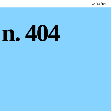
CA
ES
EN
 n. 404