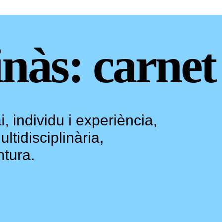
nàs: carnet
, individu i experiència,
ltidisciplinària,
ntura.